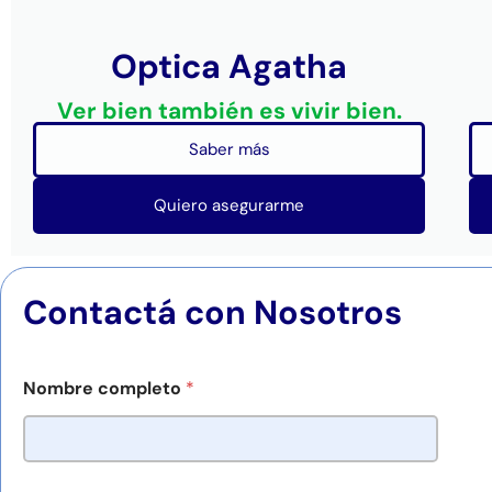
Optica Agatha
Ver bien también es vivir bien.
Saber más
Quiero asegurarme
Contactá con Nosotros
M
Nombre completo
*
e
n
s
a
j